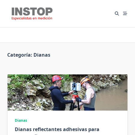
Saltar
al
contenido
Categoría:
Dianas
Dianas
Dianas reflectantes adhesivas para