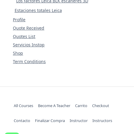
Los factores Leica BLK escáneres 3D
Estaciones totales Leica
Profile
Quote Received
Quotes List
Servicios Instop
Shop
Term Conditions
All Courses
Become A Teacher
Carrito
Checkout
Contacto
Finalizar Compra
Instructor
Instructors