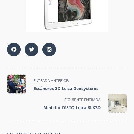
<span
ENTRADA ANTERIOR:
class="nav-
Escáneres 3D Leica Geosystems
subtitle
screen-
SIGUIENTE ENTRADA
reader-
Medidor DISTO Leica BLK3D
text">Página</span>