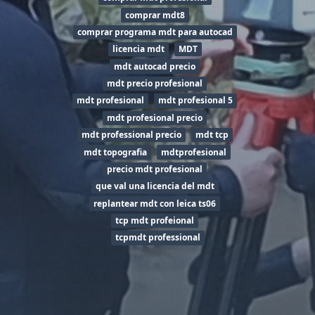
comprar mdt8
comprar programa mdt para autocad
licencia mdt
MDT
mdt autocad precio
mdt precio profesional
mdt profesional
mdt profesional 5
mdt profesional precio
mdt professional precio
mdt tcp
mdt topografia
mdtprofesional
precio mdt profesional
que val una licencia del mdt
replantear mdt con leica ts06
tcp mdt profeional
tcpmdt professional