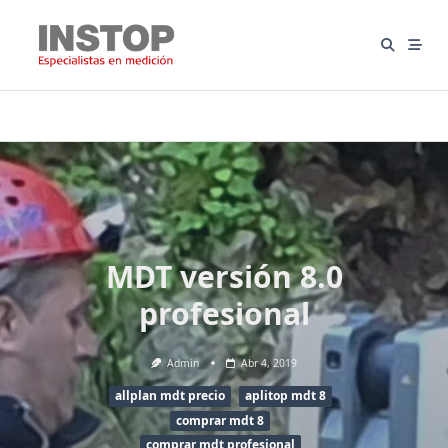
Saltar
al
contenido
MDT versión 8.0
profesional
Admin
Abr 4, 2019
allplan mdt precio
aplitop mdt 8
comprar mdt 8
comprar mdt profesional