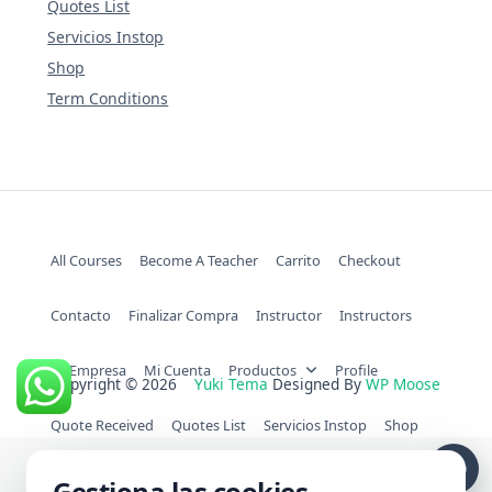
Quotes List
Servicios Instop
Shop
Term Conditions
All Courses
Become A Teacher
Carrito
Checkout
Contacto
Finalizar Compra
Instructor
Instructors
La Empresa
Mi Cuenta
Productos
Profile
Copyright © 2026
Yuki Tema
Designed By
WP Moose
Quote Received
Quotes List
Servicios Instop
Shop
Term Conditions
Gestiona las cookies