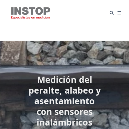
Saltar
al
contenido
Medición del
peralte, alabeo y
asentamiento
con sensores
inalámbricos