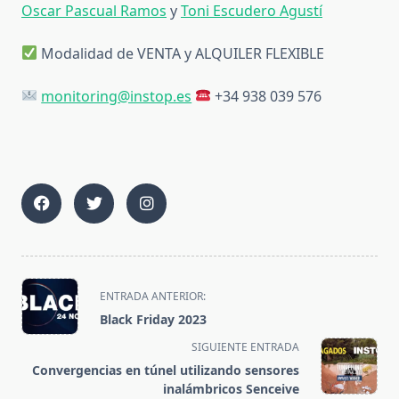
Oscar Pascual Ramos
y
Toni Escudero Agustí
Modalidad de VENTA y ALQUILER FLEXIBLE
monitoring@instop.es
+34 938 039 576
<span
ENTRADA ANTERIOR:
class="nav-
Black Friday 2023
subtitle
SIGUIENTE ENTRADA
screen-
Convergencias en túnel utilizando sensores
reader-
inalámbricos Senceive
text">Página</span>