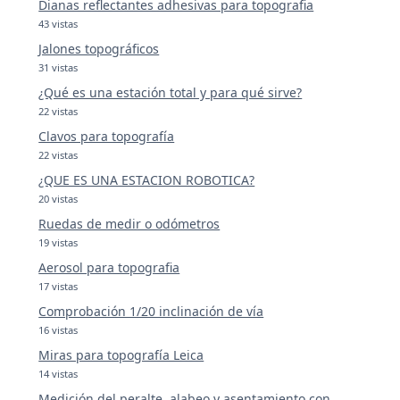
Dianas reflectantes adhesivas para topografia
43 vistas
Jalones topográficos
31 vistas
¿Qué es una estación total y para qué sirve?
22 vistas
Clavos para topografía
22 vistas
¿QUE ES UNA ESTACION ROBOTICA?
20 vistas
Ruedas de medir o odómetros
19 vistas
Aerosol para topografia
17 vistas
Comprobación 1/20 inclinación de vía
16 vistas
Miras para topografía Leica
14 vistas
Medición del peralte, alabeo y asentamiento con