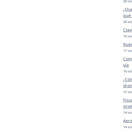
20 vis
¿Qué
qué 
20 vis
Clav
19 vis
Rue
17 vis
Comp
vía
16 vis
¿Cóm
dron
15 vis
Fisu
grie
14 vis
Aero
14 vis