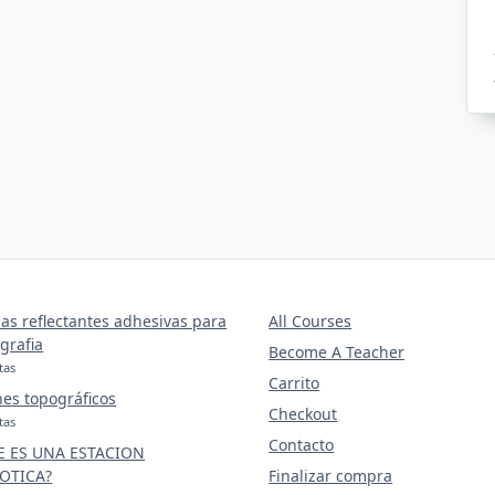
as reflectantes adhesivas para
All Courses
grafia
Become A Teacher
tas
Carrito
nes topográficos
Checkout
tas
Contacto
E ES UNA ESTACION
OTICA?
Finalizar compra