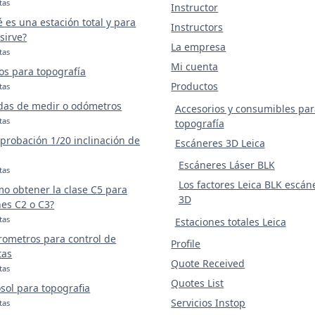
tas
Instructor
 es una estación total y para
Instructors
sirve?
La empresa
tas
Mi cuenta
os para topografía
Productos
tas
das de medir o odómetros
Accesorios y consumibles par
tas
topografía
robación 1/20 inclinación de
Escáneres 3D Leica
Escáneres Láser BLK
tas
Los factores Leica BLK escán
o obtener la clase C5 para
3D
es C2 o C3?
tas
Estaciones totales Leica
rometros para control de
Profile
tas
Quote Received
tas
Quotes List
sol para topografia
Servicios Instop
tas