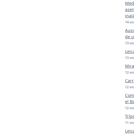
Medi
asen
inal
14 vis
Ausc
de u
13 vis
Leic
13 vis
Mira
12 vis
Carr
12 vis
Comp
el B
12 vis
Tríp
11 vis
Leic