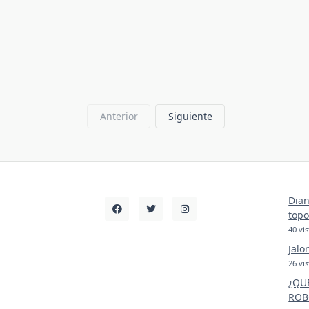
Anterior
Siguiente
Dian
topo
40 vis
Jalo
26 vis
¿QU
ROB