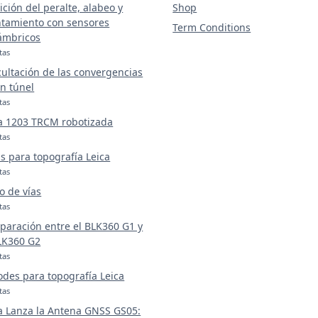
ción del peralte, alabeo y
Shop
tamiento con sensores
Term Conditions
ámbricos
tas
ultación de las convergencias
n túnel
tas
a 1203 TRCM robotizada
tas
s para topografía Leica
tas
o de vías
tas
aración entre el BLK360 G1 y
LK360 G2
tas
odes para topografía Leica
tas
a Lanza la Antena GNSS GS05: