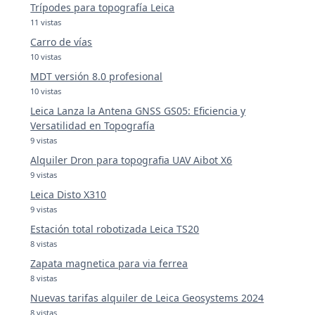
Trípodes para topografía Leica
11 vistas
Carro de vías
10 vistas
MDT versión 8.0 profesional
10 vistas
Leica Lanza la Antena GNSS GS05: Eficiencia y
Versatilidad en Topografía
9 vistas
Alquiler Dron para topografia UAV Aibot X6
9 vistas
Leica Disto X310
9 vistas
Estación total robotizada Leica TS20
8 vistas
Zapata magnetica para via ferrea
8 vistas
Nuevas tarifas alquiler de Leica Geosystems 2024
8 vistas