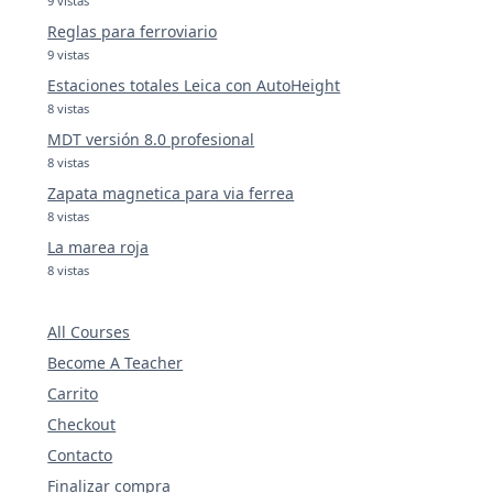
9 vistas
Reglas para ferroviario
9 vistas
Estaciones totales Leica con AutoHeight
8 vistas
MDT versión 8.0 profesional
8 vistas
Zapata magnetica para via ferrea
8 vistas
La marea roja
8 vistas
All Courses
Become A Teacher
Carrito
Checkout
Contacto
Finalizar compra