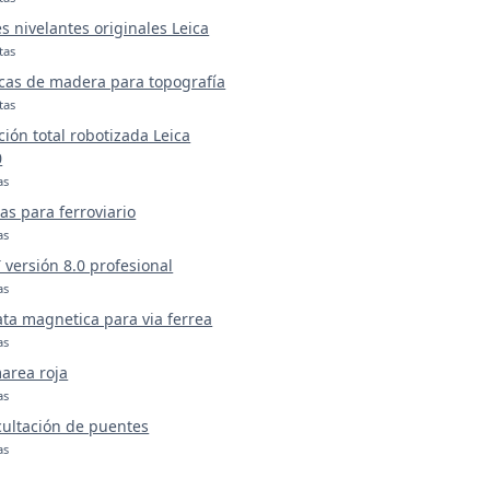
s nivelantes originales Leica
tas
cas de madera para topografía
tas
ción total robotizada Leica
0
as
as para ferroviario
as
versión 8.0 profesional
as
ta magnetica para via ferrea
as
area roja
as
ultación de puentes
as