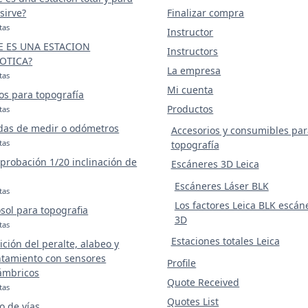
sirve?
Finalizar compra
tas
Instructor
E ES UNA ESTACION
Instructors
OTICA?
La empresa
tas
Mi cuenta
os para topografía
Productos
tas
das de medir o odómetros
Accesorios y consumibles par
tas
topografía
robación 1/20 inclinación de
Escáneres 3D Leica
Escáneres Láser BLK
tas
Los factores Leica BLK escán
sol para topografia
3D
tas
Estaciones totales Leica
ción del peralte, alabeo y
tamiento con sensores
Profile
ámbricos
Quote Received
tas
Quotes List
o de vías