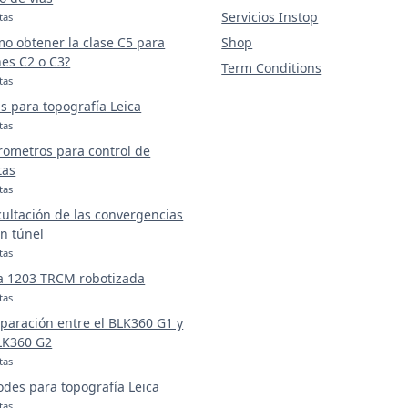
Servicios Instop
tas
o obtener la clase C5 para
Shop
es C2 o C3?
Term Conditions
tas
s para topografía Leica
tas
rometros para control de
tas
tas
ultación de las convergencias
n túnel
tas
a 1203 TRCM robotizada
tas
aración entre el BLK360 G1 y
LK360 G2
tas
odes para topografía Leica
tas