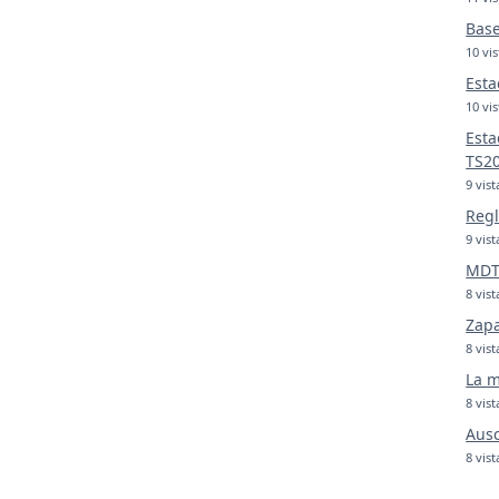
Base
10 vis
Esta
10 vis
Esta
TS2
9 vist
Regl
9 vist
MDT 
8 vist
Zapa
8 vist
La m
8 vist
Ausc
8 vist