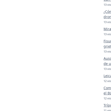
13 vis
¿Cóm
dron
13 vis
Mira
13 vis
Fisu
grie
13 vis
Ausc
de u
13 vis
Leic
12 vis
Comp
el B
12 vis
Tríp
11 vis