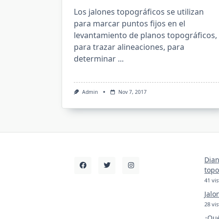
Los jalones topográficos se utilizan
para marcar puntos fijos en el
levantamiento de planos topográficos,
para trazar alineaciones, para
determinar
...
Admin
Nov 7, 2017
Dian
topo
41 vis
Jalo
28 vis
¿Qué