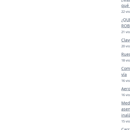
qué 
22 vis
¿QU
ROB
21 vis
Clav
20 vis
Rue
18 vis
Comp
vía
16 vis
Aero
16 vis
Medi
asen
inal
15 vis
Carr