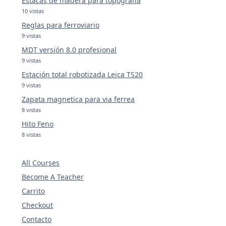
Estacas de madera para topografía
10 vistas
Reglas para ferroviario
9 vistas
MDT versión 8.0 profesional
9 vistas
Estación total robotizada Leica TS20
9 vistas
Zapata magnetica para via ferrea
8 vistas
Hito Feno
8 vistas
All Courses
Become A Teacher
Carrito
Checkout
Contacto