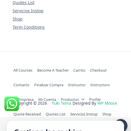
Quotes List
Servicios Instop
Shop
Term Conditions
All Courses
Become A Teacher
Carrito
Checkout
Contacto
Finalizar Compra
Instructor
Instructors
La Empresa
Mi Cuenta
Productos
Profile
Copyright © 2026
Yuki Tema
Designed By
WP Moose
Quote Received
Quotes List
Servicios Instop
Shop
Term Conditions