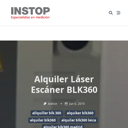
Saltar
al
contenido
Alquiler Láser
Escáner BLK360
Admin
Jun 4, 2019
allquiller blk 360
alquiker blk360
alquilar blk360
alquilar blk360 leica
alquilar blk360 madrid