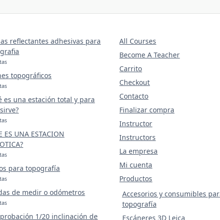
as reflectantes adhesivas para
All Courses
grafia
Become A Teacher
tas
Carrito
nes topográficos
Checkout
tas
Contacto
 es una estación total y para
sirve?
Finalizar compra
tas
Instructor
E ES UNA ESTACION
Instructors
OTICA?
La empresa
tas
Mi cuenta
os para topografía
Productos
tas
das de medir o odómetros
Accesorios y consumibles par
tas
topografía
robación 1/20 inclinación de
Escáneres 3D Leica