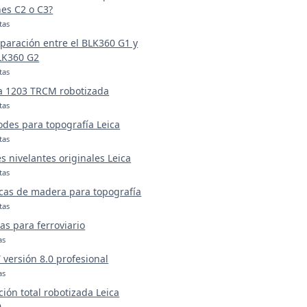
es C2 o C3?
tas
aración entre el BLK360 G1 y
LK360 G2
tas
a 1203 TRCM robotizada
tas
odes para topografía Leica
tas
s nivelantes originales Leica
tas
cas de madera para topografía
tas
as para ferroviario
as
versión 8.0 profesional
as
ción total robotizada Leica
0