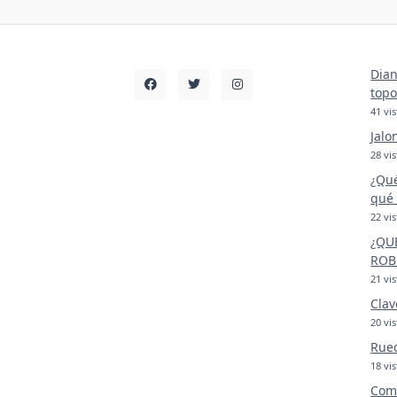
Dian
topo
41 vis
Jalo
28 vis
¿Qué
qué 
22 vis
¿QU
ROB
21 vis
Clav
20 vis
Rue
18 vis
Comp