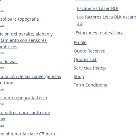
Escáneres Láser BLK
tas
Los factores Leica BLK escán
sol para topografia
3D
tas
Estaciones totales Leica
ción del peralte, alabeo y
tamiento con sensores
Profile
ámbricos
Quote Received
tas
Quotes List
o de vías
Servicios Instop
tas
ultación de las convergencias
Shop
n túnel
Term Conditions
tas
s para topografía Leica
tas
rometros para control de
tas
tas
o obtener la clase C5 para