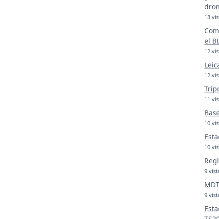
dron
13 vis
Comp
el B
12 vis
Leic
12 vis
Tríp
11 vis
Base
10 vis
Esta
10 vis
Regl
9 vist
MDT 
9 vist
Esta
TS2