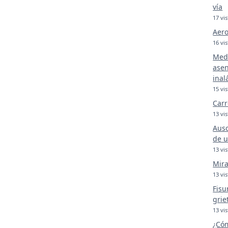
vía
17 vis
Aero
16 vis
Medi
asen
inal
15 vis
Carr
13 vis
Ausc
de u
13 vis
Mira
13 vis
Fisu
grie
13 vis
¿Cóm