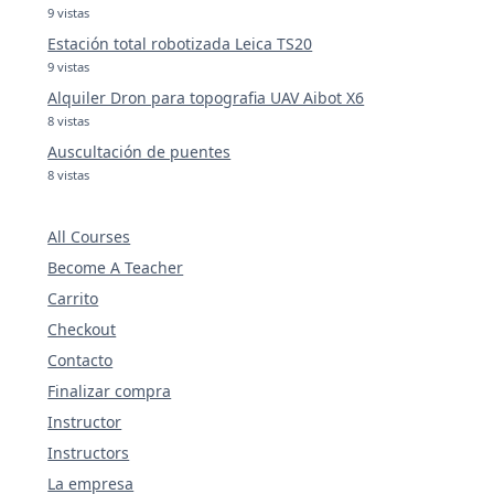
9 vistas
Estación total robotizada Leica TS20
9 vistas
Alquiler Dron para topografia UAV Aibot X6
8 vistas
Auscultación de puentes
8 vistas
All Courses
Become A Teacher
Carrito
Checkout
Contacto
Finalizar compra
Instructor
Instructors
La empresa