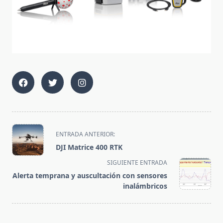
<span
ENTRADA ANTERIOR:
class="nav-
DJI Matrice 400 RTK
subtitle
SIGUIENTE ENTRADA
screen-
Alerta temprana y auscultación con sensores
reader-
inalámbricos
text">Página</span>