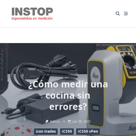
Saltar
al
contenido
¿Cómo medir una
cocina sin
errores?
Admin
Jun 29, 2025
icon trades
iCS50
iCS50 vPen