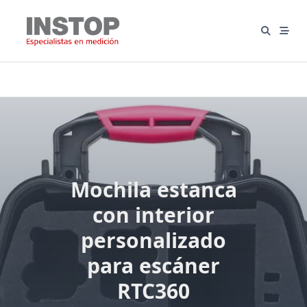
Saltar
al
contenido
Mochila estanca
con interior
personalizado
para escáner
RTC360