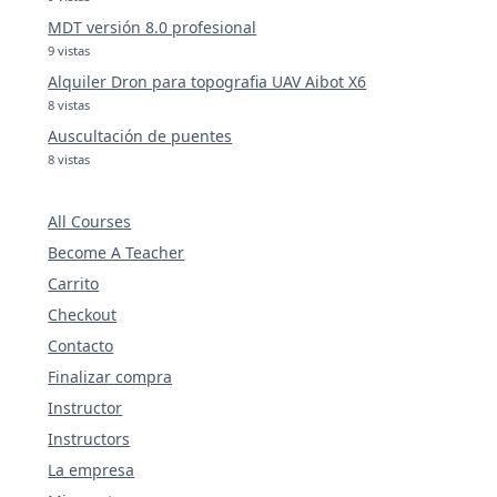
MDT versión 8.0 profesional
9 vistas
Alquiler Dron para topografia UAV Aibot X6
8 vistas
Auscultación de puentes
8 vistas
All Courses
Become A Teacher
Carrito
Checkout
Contacto
Finalizar compra
Instructor
Instructors
La empresa