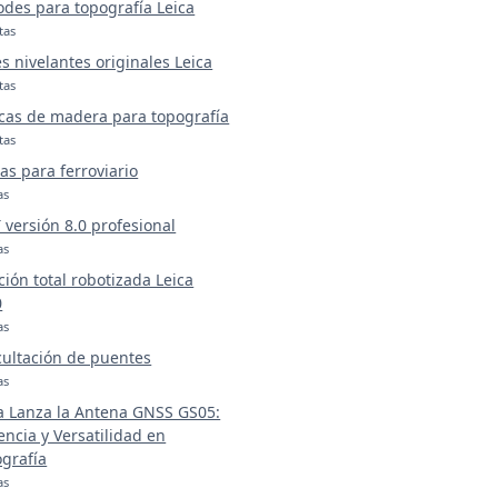
odes para topografía Leica
tas
s nivelantes originales Leica
tas
cas de madera para topografía
tas
as para ferroviario
as
versión 8.0 profesional
as
ción total robotizada Leica
0
as
ultación de puentes
as
a Lanza la Antena GNSS GS05:
iencia y Versatilidad en
grafía
as