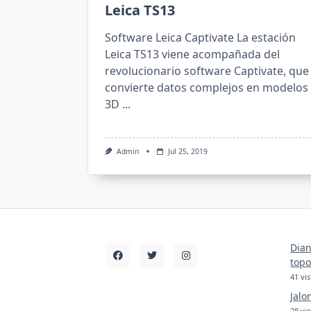
Leica TS13
Software Leica Captivate La estación
Leica TS13 viene acompañada del
revolucionario software Captivate, que
convierte datos complejos en modelos
3D
...
Admin
Jul 25, 2019
Dian
topo
41 vis
Jalo
28 vis