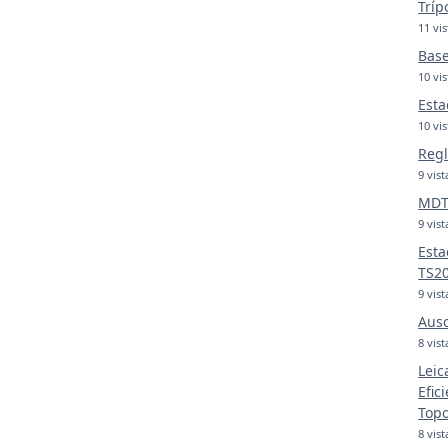
Tríp
11 vis
Base
10 vis
Esta
10 vis
Regl
9 vist
MDT 
9 vist
Esta
TS2
9 vist
Ausc
8 vist
Leic
Efic
Topo
8 vist