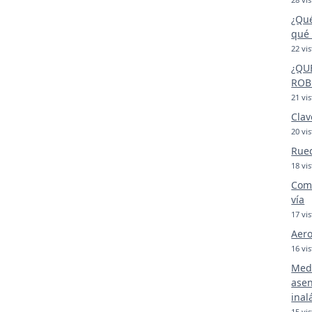
¿Qué
qué 
22 vis
¿QU
ROB
21 vis
Clav
20 vis
Rue
18 vis
Comp
vía
17 vis
Aero
16 vis
Medi
asen
inal
15 vis