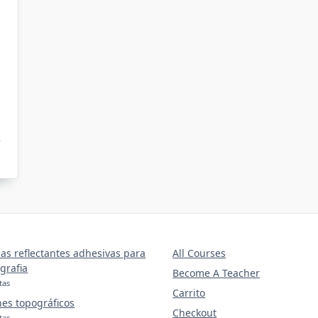
as reflectantes adhesivas para
All Courses
grafia
Become A Teacher
tas
Carrito
nes topográficos
Checkout
tas