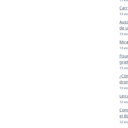
Carr
13 vis
Ausc
de u
13 vis
Mira
13 vis
Fisu
grie
13 vis
¿Cóm
dron
13 vis
Leic
12 vis
Comp
el B
12 vis