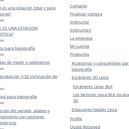
Contacto
 es una estación total y para
sirve?
Finalizar compra
tas
Instructor
E ES UNA ESTACION
Instructors
OTICA?
La empresa
tas
Mi cuenta
os para topografía
Productos
tas
das de medir o odómetros
Accesorios y consumibles par
tas
topografía
robación 1/20 inclinación de
Escáneres 3D Leica
Escáneres Láser BLK
tas
Los factores Leica BLK escán
sol para topografia
3D
tas
Estaciones totales Leica
ción del peralte, alabeo y
tamiento con sensores
Profile
ámbricos
Quote Received
tas