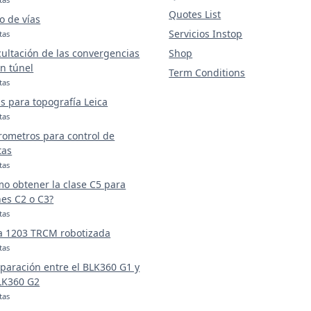
Quotes List
o de vías
Servicios Instop
tas
ultación de las convergencias
Shop
n túnel
Term Conditions
tas
s para topografía Leica
tas
rometros para control de
tas
tas
o obtener la clase C5 para
es C2 o C3?
tas
a 1203 TRCM robotizada
tas
aración entre el BLK360 G1 y
LK360 G2
tas