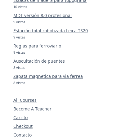
Estacas de madera para topografía
10 vistas
MDT versión 8.0 profesional
9 vistas
Estación total robotizada Leica TS20
9 vistas
Reglas para ferroviario
9 vistas
Auscultación de puentes
8 vistas
Zapata magnetica para via ferrea
8 vistas
All Courses
Become A Teacher
Carrito
Checkout
Contacto