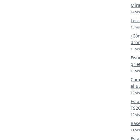
Mira
14 vis
Leic
13 vis
¿Cóm
dron
13 vis
Fisu
grie
13 vis
Comp
el B
12 vis
Esta
TS2
12 vis
Base
11 vis
Esta