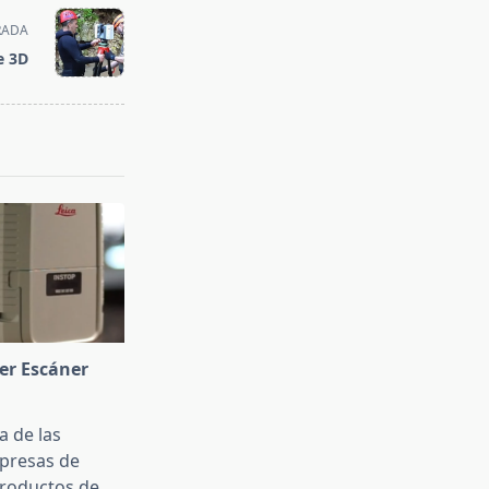
RADA
e 3D
ser Escáner
a de las
presas de
productos de