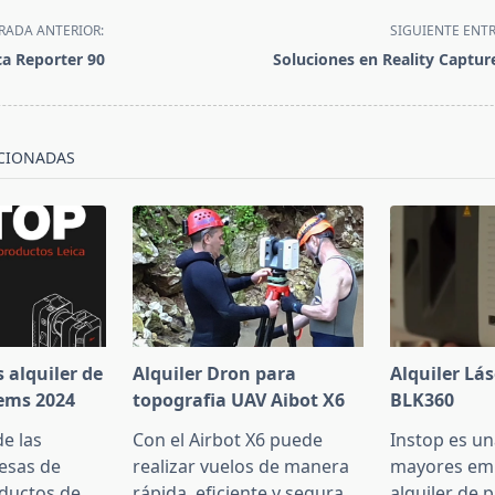
RADA ANTERIOR:
SIGUIENTE ENT
ca Reporter 90
Soluciones en Reality Captur
/span>
CIONADAS
 alquiler de
Alquiler Dron para
Alquiler Lá
ems 2024
topografia UAV Aibot X6
BLK360
e las
Con el Airbot X6 puede
Instop es un
esas de
realizar vuelos de manera
mayores em
oductos de
rápida, eficiente y segura.
alquiler de 