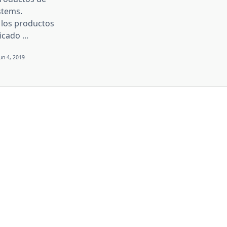
stems.
los productos
ficado
...
Jun 4, 2019