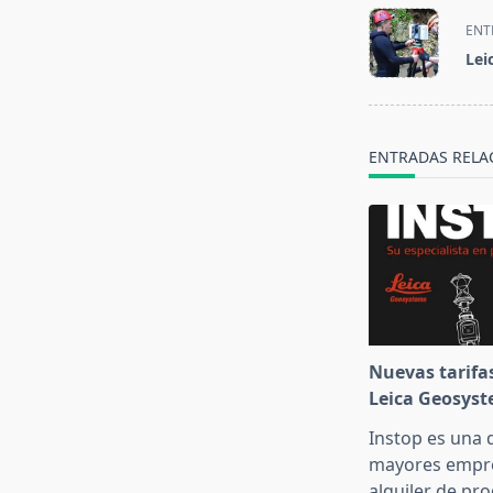
<span
ENT
class="nav-
Lei
subtitle
screen-
reader-
text">Página<
ENTRADAS RELA
Nuevas tarifas
Leica Geosyst
Instop es una d
mayores empr
alquiler de pr