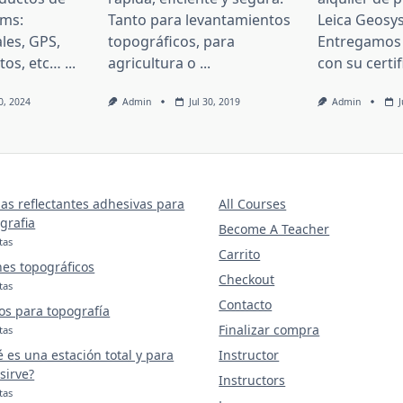
ems:
Tanto para levantamientos
Leica Geosy
les, GPS,
topográficos, para
Entregamos 
itos, etc…
...
agricultura o
...
con su certi
10, 2024
Admin
Jul 30, 2019
Admin
as reflectantes adhesivas para
All Courses
grafia
Become A Teacher
tas
Carrito
nes topográficos
Checkout
tas
Contacto
os para topografía
Finalizar compra
tas
 es una estación total y para
Instructor
sirve?
Instructors
tas