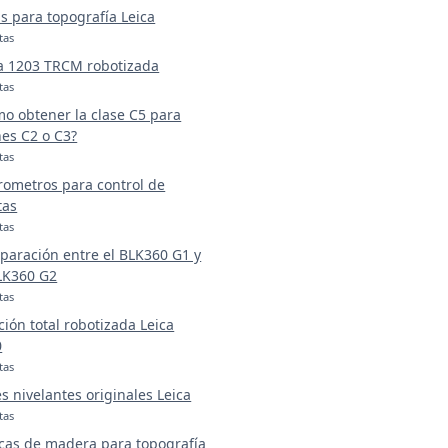
s para topografía Leica
tas
a 1203 TRCM robotizada
tas
o obtener la clase C5 para
es C2 o C3?
tas
rometros para control de
tas
tas
aración entre el BLK360 G1 y
LK360 G2
tas
ción total robotizada Leica
0
tas
s nivelantes originales Leica
tas
cas de madera para topografía