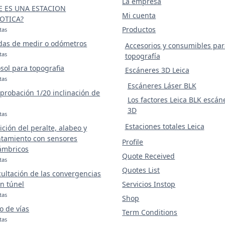
La empresa
E ES UNA ESTACION
Mi cuenta
OTICA?
Productos
tas
das de medir o odómetros
Accesorios y consumibles par
tas
topografía
sol para topografia
Escáneres 3D Leica
tas
Escáneres Láser BLK
robación 1/20 inclinación de
Los factores Leica BLK escán
3D
tas
Estaciones totales Leica
ción del peralte, alabeo y
tamiento con sensores
Profile
ámbricos
Quote Received
tas
Quotes List
ultación de las convergencias
n túnel
Servicios Instop
tas
Shop
o de vías
Term Conditions
tas