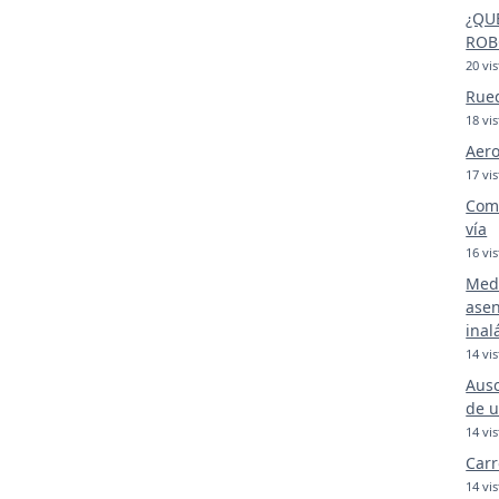
¿QU
ROB
20 vis
Rue
18 vis
Aero
17 vis
Comp
vía
16 vis
Medi
asen
inal
14 vis
Ausc
de u
14 vis
Carr
14 vis