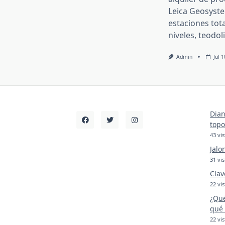
Leica Geosyst
estaciones tota
niveles, teodol
Admin
Jul 
Dian
topo
43 vis
Jalo
31 vis
Clav
22 vis
¿Qué
qué 
22 vis